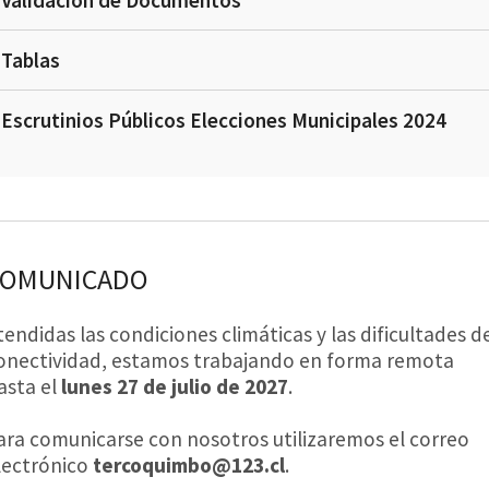
Validación de Documentos
Tablas
Escrutinios Públicos Elecciones Municipales 2024
COMUNICADO
tendidas las condiciones climáticas y las dificultades d
onectividad, estamos trabajando en forma remota
asta el
lunes 27 de julio de 2027
.
ara comunicarse con nosotros utilizaremos el correo
lectrónico
tercoquimbo@123.cl
.